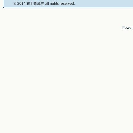
© 2014
布士收藏夹
all rights reserved.
Power