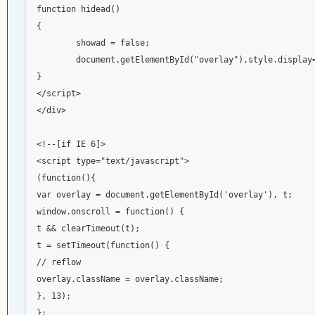
function hidead()

{

	showad = false;

	document.getElementById("overlay").style.display="none";

}

</script>

</div>

<!--[if IE 6]>

<script type="text/javascript">

(function(){

var overlay = document.getElementById('overlay'), t;

window.onscroll = function() {

t && clearTimeout(t);

t = setTimeout(function() {

// reflow

overlay.className = overlay.className;

}, 13);

};
