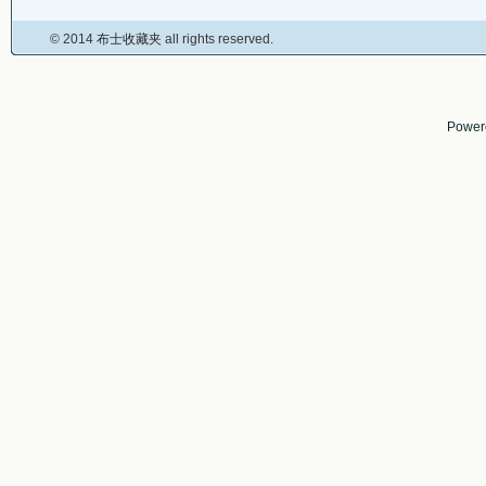
© 2014
布士收藏夹
all rights reserved.
Power