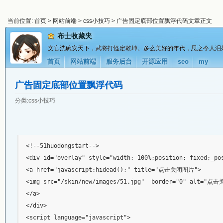
当前位置:
首页
>
网站前端
>
css小技巧
> 广告固定底部位置飘浮代码文章正文
布士收藏夹
文官洗碗安天下，武将打怪定乾坤。多么美好的年代，思之令人泪
首页
网站前端
服务后台
开源应用
seo
my
广告固定底部位置飘浮代码
分类:
css小技巧
<!--51huodongstart-->

<div id="overlay" style="width: 100%;position: fixed;_pos
<a href="javascript:hidead();" title="点击关闭图片">

<img src="/skin/new/images/51.jpg"  border="0" alt="点
</a>

</div>

<script language="javascript">
