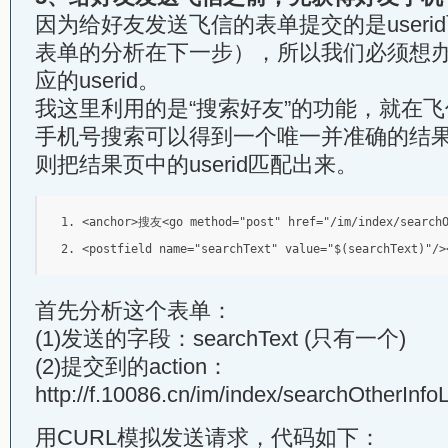
因为给好友发送飞信的表单提交的是useri
表单的分析在下一步），所以我们必须想
应的userid。
我这里利用的是“搜索好友”的功能，就在
手机号搜索可以得到一个唯一并准确的结
则把结果页中的userid匹配出来。
<anchor>
搜友
<go
method
=
"post"
href
=
"/im/index/search
<postfield
name
=
"searchText"
value
=
"$(searchText)"
/>
首先分析这个表单：
(1)发送的字段：searchText (只有一个)
(2)提交到的action：
http://f.10086.cn/im/index/searchOtherInfoL
用CURL模拟发送请求，代码如下：