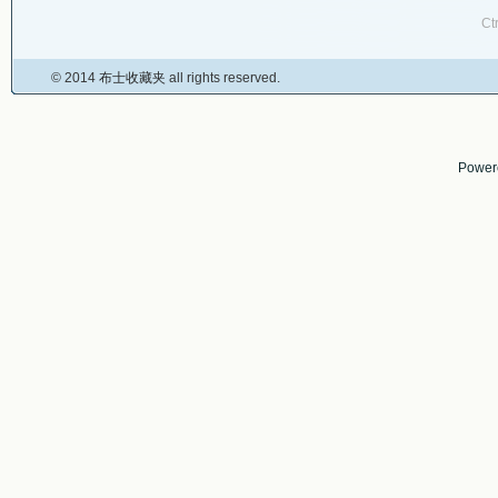
Ct
© 2014
布士收藏夹
all rights reserved.
Power