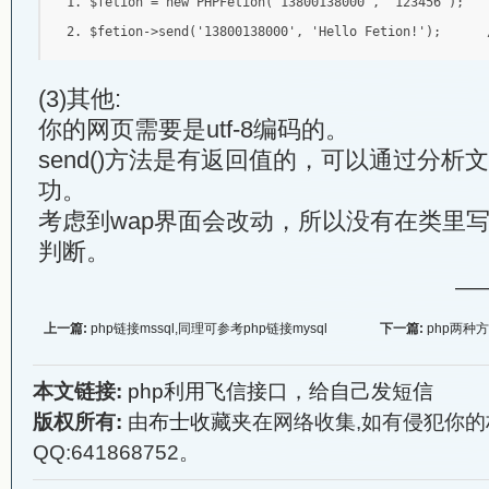
$fetion 
=
new
PHPFetion
(
'13800138000'
,
'123456'
);
$fetion
->
send
(
'13800138000'
,
'Hello Fetion!'
);
(3)其他:
你的网页需要是utf-8编码的。
send()方法是有返回值的，可以通过分析
功。
考虑到wap界面会改动，所以没有在类里
判断。
—
上一篇:
php链接mssql,同理可参考php链接mysql
下一篇:
php两种
本文链接:
php利用飞信接口，给自己发短信
版权所有:
由
布士收藏夹
在网络收集,如有侵犯你的
QQ:641868752。