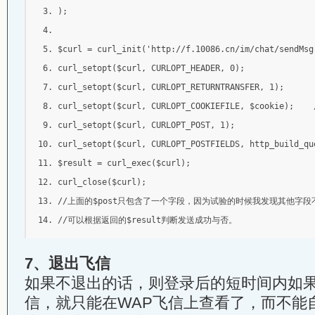
);
$curl 
=
 curl_init
(
'http://f.10086.cn/im/chat/sendMsg
curl_setopt
(
$curl
,
 CURLOPT_HEADER
,
0
);
curl_setopt
(
$curl
,
 CURLOPT_RETURNTRANSFER
,
1
);
curl_setopt
(
$curl
,
 CURLOPT_COOKIEFILE
,
 $cookie
);
curl_setopt
(
$curl
,
 CURLOPT_POST
,
1
);
curl_setopt
(
$curl
,
 CURLOPT_POSTFIELDS
,
 http_build_qu
$result 
=
 curl_exec
(
$curl
);
curl_close
(
$curl
);
//上面的$post只包含了一个字段，因为试验的时候我发现其他字
//可以根据返回的$result判断发送成功与否。 
7、退出飞信
如果不退出的话，则登录后的短时间内如
信，就只能在WAP飞信上查看了，而不能