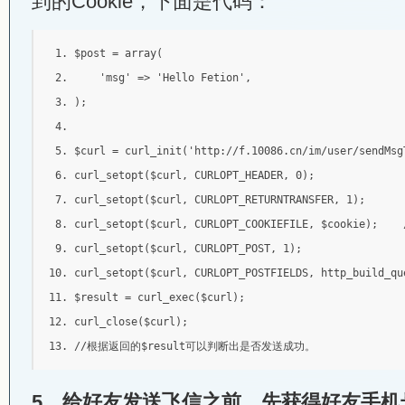
到的Cookie，下面是代码：
$post 
=
 array
(
'msg'
=>
'Hello Fetion'
,
);
$curl 
=
 curl_init
(
'http://f.10086.cn/im/user/sendMsg
curl_setopt
(
$curl
,
 CURLOPT_HEADER
,
0
);
curl_setopt
(
$curl
,
 CURLOPT_RETURNTRANSFER
,
1
);
curl_setopt
(
$curl
,
 CURLOPT_COOKIEFILE
,
 $cookie
);
curl_setopt
(
$curl
,
 CURLOPT_POST
,
1
);
curl_setopt
(
$curl
,
 CURLOPT_POSTFIELDS
,
 http_build_qu
$result 
=
 curl_exec
(
$curl
);
curl_close
(
$curl
);
//根据返回的$result可以判断出是否发送成功。 
5、给好友发送飞信之前，先获得好友手机号对