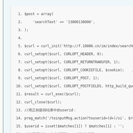
$post 
=
 array
(
'searchText'
=>
'13800138000'
,
);
$curl 
=
 curl_init
(
'http://f.10086.cn/im/index/search
curl_setopt
(
$curl
,
 CURLOPT_HEADER
,
0
);
curl_setopt
(
$curl
,
 CURLOPT_RETURNTRANSFER
,
1
);
curl_setopt
(
$curl
,
 CURLOPT_COOKIEFILE
,
 $cookie
);
curl_setopt
(
$curl
,
 CURLOPT_POST
,
1
);
curl_setopt
(
$curl
,
 CURLOPT_POSTFIELDS
,
 http_build_qu
$result 
=
 curl_exec
(
$curl
);
curl_close
(
$curl
);
//用正则获得结果中的userid：
preg_match
(
'/toinputMsg.action?touserid=(d+)/si'
,
 $r
$userid 
=
 isset
(
$matches
[
1
])
?
 $matches
[
1
]
:
''
;