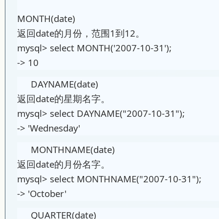
MONTH(date)
返回date的月份，范围1到12。
mysql> select MONTH('2007-10-31');
-> 10
DAYNAME(date)
返回date的星期名字。
mysql> select DAYNAME("2007-10-31");
-> 'Wednesday'
MONTHNAME(date)
返回date的月份名字。
mysql> select MONTHNAME("2007-10-31");
-> 'October'
QUARTER(date)