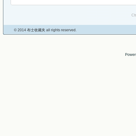
Ct
© 2014
布士收藏夹
all rights reserved.
Power