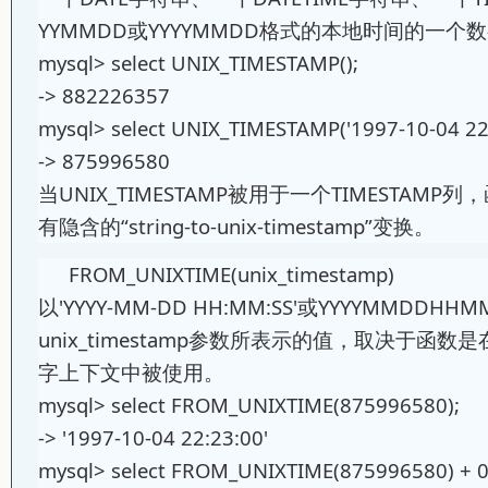
YYMMDD或YYYYMMDD格式的本地时间的一个
mysql> select UNIX_TIMESTAMP();
-> 882226357
mysql> select UNIX_TIMESTAMP('1997-10-04 22
-> 875996580
当UNIX_TIMESTAMP被用于一个TIMESTAM
有隐含的“string-to-unix-timestamp”变换。
FROM_UNIXTIME(unix_timestamp)
以'YYYY-MM-DD HH:MM:SS'或YYYYMMDDH
unix_timestamp参数所表示的值，取决于函
字上下文中被使用。
mysql> select FROM_UNIXTIME(875996580);
-> '1997-10-04 22:23:00'
mysql> select FROM_UNIXTIME(875996580) + 